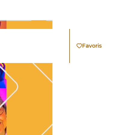
La Foire expo
Devenir exposant
Favoris